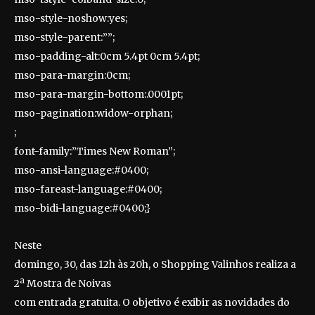
mso-style-noshow:yes;
mso-style-parent:””;
mso-padding-alt:0cm 5.4pt 0cm 5.4pt;
mso-para-margin:0cm;
mso-para-margin-bottom:.0001pt;
mso-pagination:widow-orphan;
;
font-family:”Times New Roman”;
mso-ansi-language:#0400;
mso-fareast-language:#0400;
mso-bidi-language:#0400;}
Neste
domingo, 30, das 12h às 20h, o Shopping Valinhos realiza a
2ª Mostra de Noivas
com entrada gratuita. O objetivo é exibir as novidades do