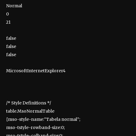
Normal
0
21
false
false
false
MicrosoftInternetExplorer4
/* Style Definitions */
table.MsoNormalTable
{mso-style-name:”Tabela normal”;
mso-tstyle-rowband-size:0;
mso-tstyle-colband-size:0;