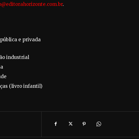
o@editorahorizonte.com.br
.
pública e privada
ão industrial
ia
ude
as (livro infantil)