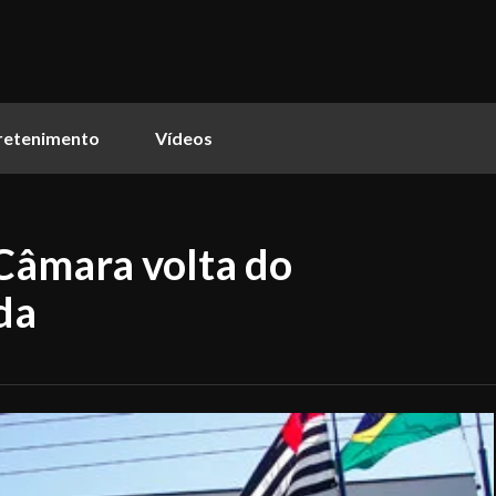
retenimento
Vídeos
 Câmara volta do
da