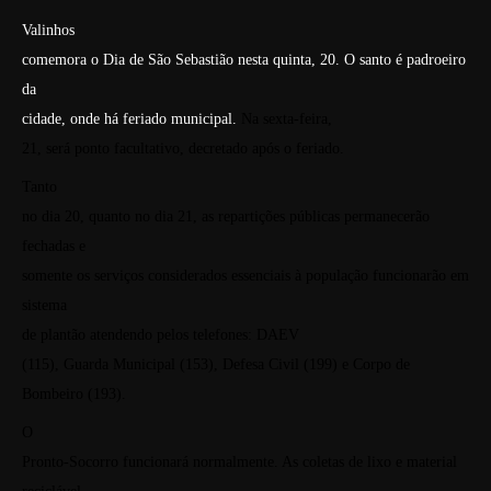
Valinhos
comemora o Dia de São Sebastião nesta quinta, 20. O santo é padroeiro
da
cidade, onde há feriado municipal.
Na sexta-feira,
21, será ponto facultativo, decretado após o feriado.
Tanto
no dia 20, quanto no dia 21, as repartições públicas permanecerão
fechadas e
somente os serviços considerados essenciais à população funcionarão em
sistema
de plantão atendendo pelos telefones:
DAEV
(115), Guarda Municipal (153), Defesa Civil (199) e Corpo de
Bombeiro (193).
O
Pronto-Socorro funcionará normalmente. As coletas de lixo e material