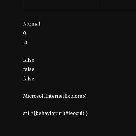
Normal
0
21
false
false
false
MicrosoftInternetExplorer4
st1:*{behavior:url(#ieooui) }