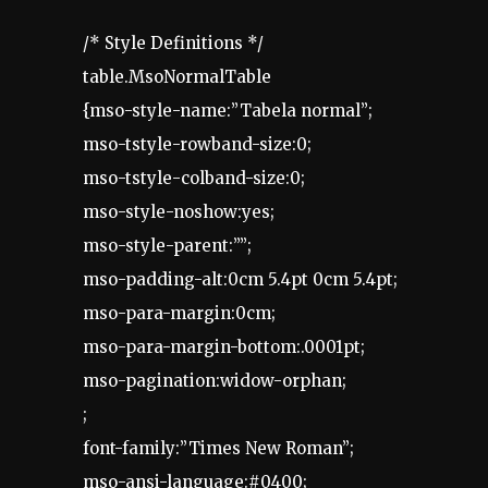
/* Style Definitions */
table.MsoNormalTable
{mso-style-name:”Tabela normal”;
mso-tstyle-rowband-size:0;
mso-tstyle-colband-size:0;
mso-style-noshow:yes;
mso-style-parent:””;
mso-padding-alt:0cm 5.4pt 0cm 5.4pt;
mso-para-margin:0cm;
mso-para-margin-bottom:.0001pt;
mso-pagination:widow-orphan;
;
font-family:”Times New Roman”;
mso-ansi-language:#0400;