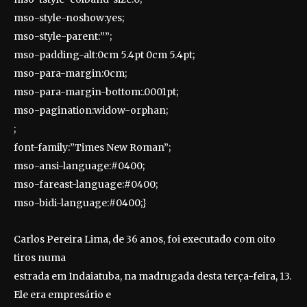
mso-style-noshow:yes;
mso-style-parent:””;
mso-padding-alt:0cm 5.4pt 0cm 5.4pt;
mso-para-margin:0cm;
mso-para-margin-bottom:.0001pt;
mso-pagination:widow-orphan;
;
font-family:”Times New Roman”;
mso-ansi-language:#0400;
mso-fareast-language:#0400;
mso-bidi-language:#0400;}
Carlos Pereira Lima, de 36 anos, foi executado com oito
tiros numa
estrada em Indaiatuba, na madrugada desta terça-feira, 13.
Ele era empresário e