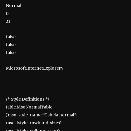
Normal
0
21
false
false
false
MicrosoftInternetExplorer4
/* Style Definitions */
table.MsoNormalTable
{mso-style-name:”Tabela normal”;
mso-tstyle-rowband-size:0;
mso-tstyle-colband-size:0;