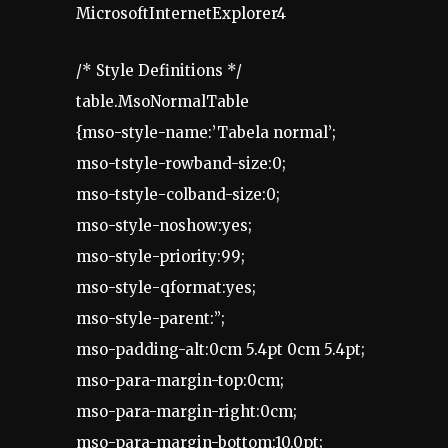
MicrosoftInternetExplorer4
/* Style Definitions */
table.MsoNormalTable
{mso-style-name:’Tabela normal’;
mso-tstyle-rowband-size:0;
mso-tstyle-colband-size:0;
mso-style-noshow:yes;
mso-style-priority:99;
mso-style-qformat:yes;
mso-style-parent:”;
mso-padding-alt:0cm 5.4pt 0cm 5.4pt;
mso-para-margin-top:0cm;
mso-para-margin-right:0cm;
mso-para-margin-bottom:10.0pt;