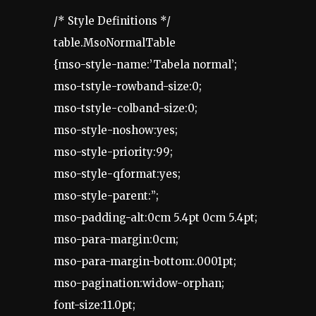
/* Style Definitions */
table.MsoNormalTable
{mso-style-name:’Tabela normal’;
mso-tstyle-rowband-size:0;
mso-tstyle-colband-size:0;
mso-style-noshow:yes;
mso-style-priority:99;
mso-style-qformat:yes;
mso-style-parent:”;
mso-padding-alt:0cm 5.4pt 0cm 5.4pt;
mso-para-margin:0cm;
mso-para-margin-bottom:.0001pt;
mso-pagination:widow-orphan;
font-size:11.0pt;