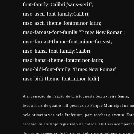
font-family:’Calibri’,’sans-serif’;
mso-ascii-font-family:Calibri;
mso-ascii-theme-font:minor-latin;
mso-fareast-font-family:’Times New Roman’;
mso-fareast-theme-font:minor-fareast;
mso-hansi-font-family:Calibri;
mso-hansi-theme-font:minor-latin;
mso-bidi-font-family:’Times New Roman’;
mso-bidi-theme-font:minor-bidi;}
A encenação da Paixão de Cristo, nesta Sexta-Feira Santa,
levou mais de quatro mil pessoas ao Parque Municipal na m
pela primeira vez pela Prefeitura, para receber o evento. Est
espetáculo até hoje registrado na cidade. Os fiéis acompanh
do grupo Sementes de Cristo sentados em arquibancada cobe