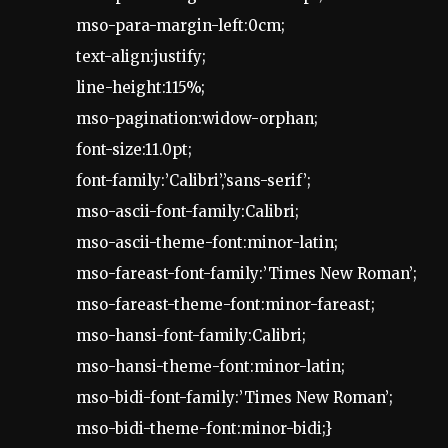
mso-para-margin-left:0cm;
text-align:justify;
line-height:115%;
mso-pagination:widow-orphan;
font-size:11.0pt;
font-family:’Calibri’,’sans-serif’;
mso-ascii-font-family:Calibri;
mso-ascii-theme-font:minor-latin;
mso-fareast-font-family:’Times New Roman’;
mso-fareast-theme-font:minor-fareast;
mso-hansi-font-family:Calibri;
mso-hansi-theme-font:minor-latin;
mso-bidi-font-family:’Times New Roman’;
mso-bidi-theme-font:minor-bidi;}