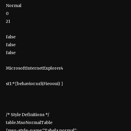
Normal
0
21
false
false
false
MicrosoftInternetExplorer4
st1:*{behavior:url(#ieooui) }
/* Style Definitions */
table.MsoNormalTable
{mso-style-name:”Tabela normal”;