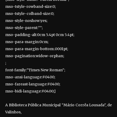
mso-tstyle-rowband-size:0;
mso-tstyle-colband-size:0;
mso-style-noshow:yes;
mso-style-parent:””;
mso-padding-alt:0cm 5.4pt 0cm 5.4pt;
mso-para-margin:0cm;
mso-para-margin-bottom:.0001pt;
mso-pagination:widow-orphan;
;
font-family:”Times New Roman”;
mso-ansi-language:#0400;
mso-fareast-language:#0400;
mso-bidi-language:#0400;}
A Biblioteca Pública Municipal “Mário Corrêa Lousada”, de
Valinhos,