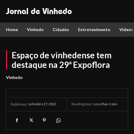
Jornal de Vinhedo
Home
Vinhedo
Cidades
Entretenimento
Vídeos
Espaço de vinhedense tem
destaque na 29ª Expoflora
Vinhedo
setembro 17, 2010
Reading time:
Less than 1
min.
Published: