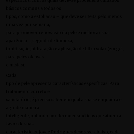
específicos, com os quais deve-se proceder a cuidados
básicos comuns a todos os
tipos, como a esfoliação – que deve ser feita pelo menos
uma vez por semana,
para promover renovação da pele e melhorar sua
aparência –, seguida de limpeza,
tonificação, hidratação e aplicação de filtro solar (em gel,
para peles oleosas
e mistas).
Cada
tipo de pele apresenta características específicas. Para
tratamento correto e
satisfatório, é preciso saber em qual a sua se enquadra e
agir de maneira
inteligente, optando por dermocosméticos que atuem a
favor de suas
características. Joyce Rodrigues descreve, abaixo, cada