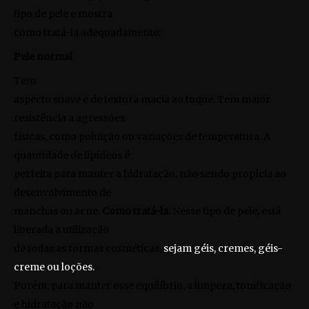
tipo de pele e mostra
como tratá-la adequadamente:
Pele normal
Tem
aspecto suave e de textura macia ao toque. Tem maior
resistência a agressões
físicas, como poluição ou variações de temperatura. A
quantidade de lipídeos é
perfeita para manter a hidratação, não sendo propícia ao
desenvolvimento de
manchas ou acne.
Como tratá-la:
Nesse tipo de pele, está
liberada a utilização
de todas as formas cosméticas,
sejam géis, cremes, géis-
creme ou loções.
Porém, para manter esse equilíbrio, a limpeza, tonificação
e hidratação não