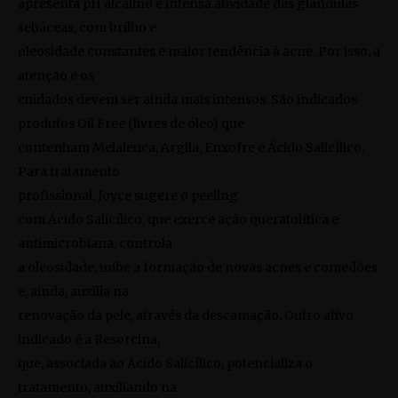
apresenta pH alcalino e intensa atividade das glândulas
sebáceas, com brilho e
oleosidade constantes e maior tendência à acne. Por isso, a
atenção e os
cuidados devem ser ainda mais intensos. São indicados
produtos
Oil Free
(livres de óleo) que
contenham Melaleuca, Argila, Enxofre e Ácido Salicílico.
Para tratamento
profissional, Joyce sugere o
peeling
com Ácido Salicílico, que exerce ação queratolítica e
antimicrobiana, controla
a oleosidade, inibe a formação de novas acnes e comedões
e, ainda, auxilia na
renovação da pele, através da descamação. Outro ativo
indicado é a Resorcina,
que, associada ao Ácido Salicílico, potencializa o
tratamento, auxiliando na