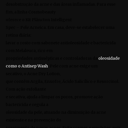
desobstrução da acne e das áreas inflamadas. Para esse
fim, a linha Cosmobeauty
oferece o
Kit Plâncton Intelligent
Spec – Pele Acneica
. Em casa, deve-se estabelecer uma
rotina diária:
lavar o rosto com sabonete antioleosidade e bactericida
com Melaleuca, rico em
propriedades antissépticas e controladoras da
oleosidade
como o
Antisep Wash
. Pele com acne exige um
secativo, o
Acne Dry Lotion
,
que contém Argila, Enxofre, Ácido Salicílico e Resorcinol.
Com ação esfoliante
e secativa, ajuda a limpar os poros, promove ação
bactericida e regula a
oleosidade da pele, atuando na diminuição da acne
existente e na prevenção do
surgimento de novas acnes. Evite cremes e emulsões, pois