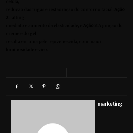
célula,
redução das rugas e restauração do contorno facial;
Ação
2:
Lifting
imediato e aumento da elasticidade; e
Ação 3:
A junção do
creme e do gel
resulta em uma pele rejuvenescida, com maior
luminosidade e viço.
marketing