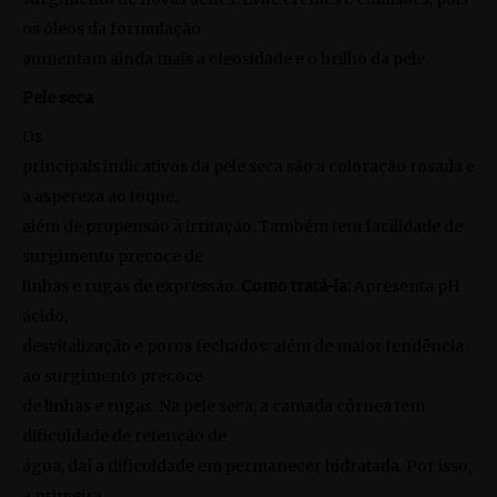
os óleos da formulação
aumentam ainda mais a oleosidade e o brilho da pele.
Pele seca
Os
principais indicativos da pele seca são a coloração rosada e
a aspereza ao toque,
além de propensão à irritação. Também tem facilidade de
surgimento precoce de
linhas e rugas de expressão.
Como tratá-la:
Apresenta pH
ácido,
desvitalização e poros fechados; além de maior tendência
ao surgimento precoce
de linhas e rugas. Na pele seca, a camada córnea tem
dificuldade de retenção de
água, daí a dificuldade em permanecer hidratada. Por isso,
a primeira