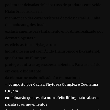
podem ser deixadas de lado.O uso de produtos comÁcido
Hialurônico auxilia na
manutenção das características da pele normal. A Linha
Cosmobeauty, destinada
exclusivamente para tratamento em cabine, realizado por
dermatologistas e
esteticistas, tem o
Hylagel
, um
hidratante em gel com Ácido Hialurônico e D-Pantenol,
que forma um filme que
protege contra as agressões ambientais. Para uso diário
em casa, o hidratante
da Biomarine mais indicado é o
Biomarintox
–
composto por Caviar, Phytosea Complex e Coenzima
Q10, em
combinação que resulta num efeito lifting natural, sem
paralisar os movimentos