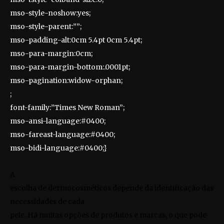
mso-style-noshow:yes;
mso-style-parent:””;
mso-padding-alt:0cm 5.4pt 0cm 5.4pt;
mso-para-margin:0cm;
mso-para-margin-bottom:.0001pt;
mso-pagination:widow-orphan;
;
font-family:”Times New Roman”;
mso-ansi-language:#0400;
mso-fareast-language:#0400;
mso-bidi-language:#0400;}
A
escolha de dermocosméticos depende da identificação das
necessidades de cada
pele. Há muitas opções de produtos e marcas, o que pode