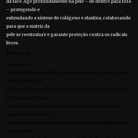
da face. Age profundamente na pele – de dentro para fora
– protegendo e
estimulando a síntese de colágeno e elastina, colaborando
para que a matriz da
pele se reestruture e garante proteção contra os radicais
livres.
Pele oleosa
Apresenta
visível excesso de brilho, principalmente na Zona T (testa,
nariz e queixo). A
pele é untuosa ao tato, em razão da intensa atividade das
glândulas sebáceas.
Na maioria dos casos, a pele oleosa é acompanhada do
surgimento de acne e
comedões (cravos ou pontos negros).
Como tratá-la:
Esse
tipo de pele