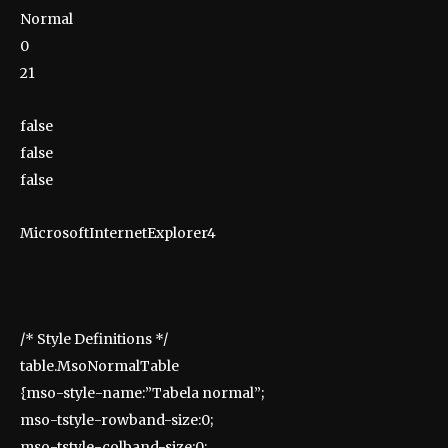
Normal
0
21
false
false
false
MicrosoftInternetExplorer4
/* Style Definitions */
table.MsoNormalTable
{mso-style-name:”Tabela normal”;
mso-tstyle-rowband-size:0;
mso-tstyle-colband-size:0;