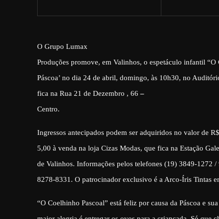
O Grupo
Lumax
Produções
promove, em Valinhos, o espetáculo infantil “O
Páscoa’ no dia 24 de abril, domingo, às 10h30, no Auditór
fica na Rua 21 de Dezembro , 66
–
Centro.
Ingressos antecipados podem ser adquiridos no valor de R
5,00 à venda na loja Cizas Modas, que fica na Estação Gale
de Valinhos. Informações pelos telefones (19) 3849-1272 
8278-8331. O patrocinador exclusivo é a Arco-Íris Tintas e
“O Coelhinho Pascoal” está feliz por causa da Páscoa e sua
maior alegria é entregar os ovos para a criançada. Só que c