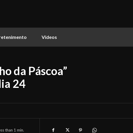
retenimento
Vídeos
ho da Páscoa”
dia 24
ess than 1
min.