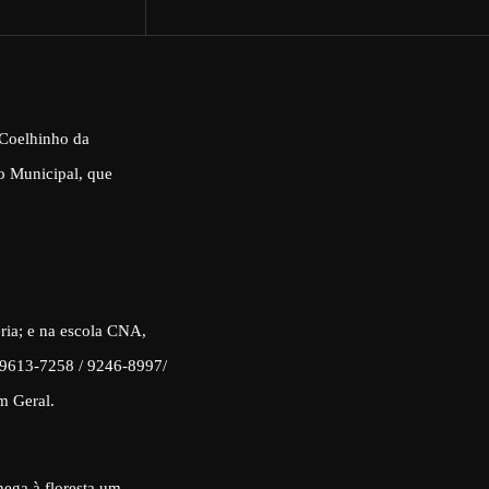
 Coelhinho da
io Municipal, que
$
ria; e na escola CNA,
/ 9613-7258 / 9246-8997/
m Geral.
hega à floresta um