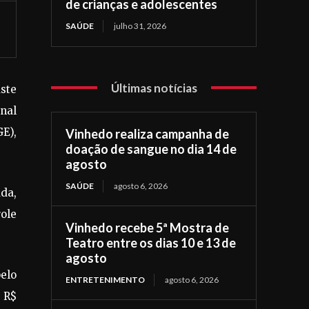
de crianças e adolescentes
SAÚDE
julho 31, 2026
Últimas notícias
ste
onal
GE),
Vinhedo realiza campanha de
doação de sangue no dia 14 de
agosto
SAÚDE
agosto 6, 2026
ada,
role
Vinhedo recebe 5ª Mostra de
Teatro entre os dias 10 e 13 de
agosto
pelo
ENTRETENIMENTO
agosto 6, 2026
e R$