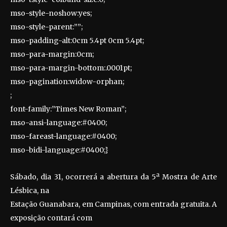
mso-style-noshow:yes;
mso-style-parent:””;
mso-padding-alt:0cm 5.4pt 0cm 5.4pt;
mso-para-margin:0cm;
mso-para-margin-bottom:.0001pt;
mso-pagination:widow-orphan;
;
font-family:”Times New Roman”;
mso-ansi-language:#0400;
mso-fareast-language:#0400;
mso-bidi-language:#0400;}
Sábado, dia 31, ocorrerá a abertura da 5ª Mostra de Arte
Lésbica, na
Estação Guanabara, em Campinas, com entrada gratuita. A
exposição contará com