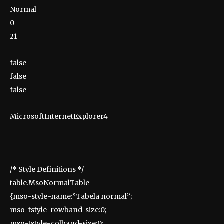
Normal
0
21
false
false
false
MicrosoftInternetExplorer4
/* Style Definitions */
table.MsoNormalTable
{mso-style-name:”Tabela normal”;
mso-tstyle-rowband-size:0;
mso-tstyle-colband-size:0;