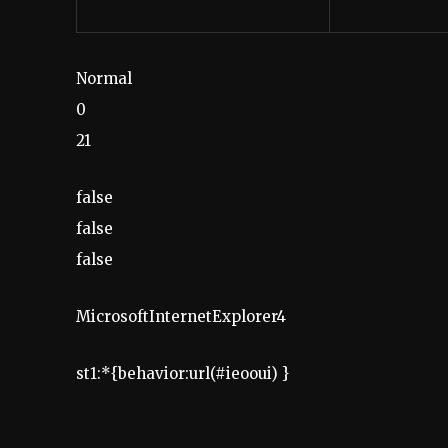
Normal
0
21
false
false
false
MicrosoftInternetExplorer4
st1:*{behavior:url(#ieooui) }