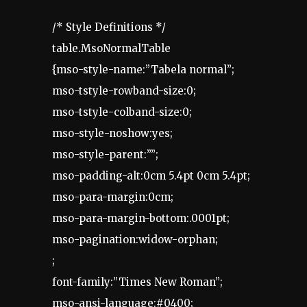
/* Style Definitions */
table.MsoNormalTable
{mso-style-name:”Tabela normal”;
mso-tstyle-rowband-size:0;
mso-tstyle-colband-size:0;
mso-style-noshow:yes;
mso-style-parent:””;
mso-padding-alt:0cm 5.4pt 0cm 5.4pt;
mso-para-margin:0cm;
mso-para-margin-bottom:.0001pt;
mso-pagination:widow-orphan;
;
font-family:”Times New Roman”;
mso-ansi-language:#0400;