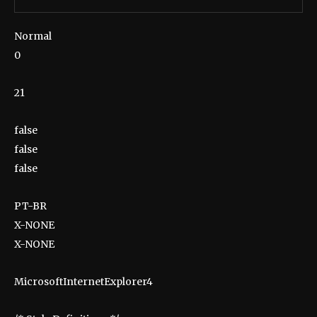
Normal
0
21
false
false
false
PT-BR
X-NONE
X-NONE
MicrosoftInternetExplorer4