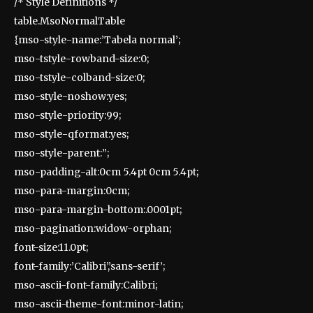
/* Style Definitions */
table.MsoNormalTable
{mso-style-name:’Tabela normal’;
mso-tstyle-rowband-size:0;
mso-tstyle-colband-size:0;
mso-style-noshow:yes;
mso-style-priority:99;
mso-style-qformat:yes;
mso-style-parent:”;
mso-padding-alt:0cm 5.4pt 0cm 5.4pt;
mso-para-margin:0cm;
mso-para-margin-bottom:.0001pt;
mso-pagination:widow-orphan;
font-size:11.0pt;
font-family:’Calibri’,’sans-serif’;
mso-ascii-font-family:Calibri;
mso-ascii-theme-font:minor-latin;