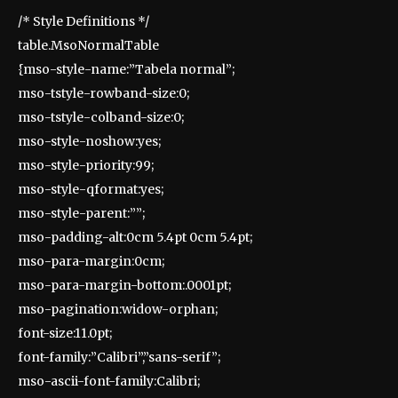
/* Style Definitions */
table.MsoNormalTable
{mso-style-name:”Tabela normal”;
mso-tstyle-rowband-size:0;
mso-tstyle-colband-size:0;
mso-style-noshow:yes;
mso-style-priority:99;
mso-style-qformat:yes;
mso-style-parent:””;
mso-padding-alt:0cm 5.4pt 0cm 5.4pt;
mso-para-margin:0cm;
mso-para-margin-bottom:.0001pt;
mso-pagination:widow-orphan;
font-size:11.0pt;
font-family:”Calibri”,”sans-serif”;
mso-ascii-font-family:Calibri;