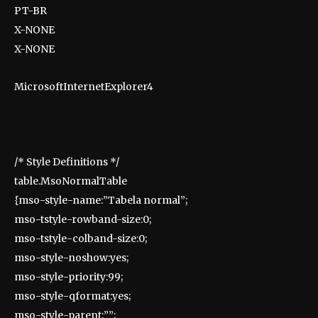
PT-BR
X-NONE
X-NONE
MicrosoftInternetExplorer4
/* Style Definitions */
table.MsoNormalTable
{mso-style-name:”Tabela normal”;
mso-tstyle-rowband-size:0;
mso-tstyle-colband-size:0;
mso-style-noshow:yes;
mso-style-priority:99;
mso-style-qformat:yes;
mso-style-parent:””;