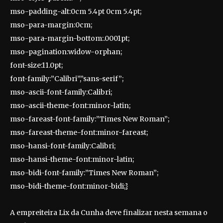
mso-padding-alt:0cm 5.4pt 0cm 5.4pt;
mso-para-margin:0cm;
mso-para-margin-bottom:.0001pt;
mso-pagination:widow-orphan;
font-size:11.0pt;
font-family:”Calibri”,”sans-serif”;
mso-ascii-font-family:Calibri;
mso-ascii-theme-font:minor-latin;
mso-fareast-font-family:”Times New Roman”;
mso-fareast-theme-font:minor-fareast;
mso-hansi-font-family:Calibri;
mso-hansi-theme-font:minor-latin;
mso-bidi-font-family:”Times New Roman”;
mso-bidi-theme-font:minor-bidi;}
A empreiteira Lix da Cunha deve finalizar nesta semana o