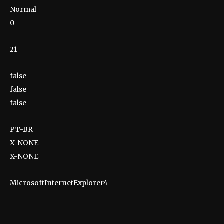
Normal
0
21
false
false
false
PT-BR
X-NONE
X-NONE
MicrosoftInternetExplorer4