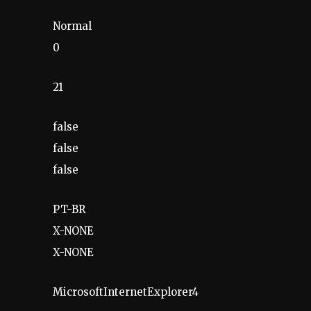
Normal
0
21
false
false
false
PT-BR
X-NONE
X-NONE
MicrosoftInternetExplorer4