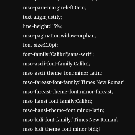
mso-para-margin-left:0cm;
text-align:justify;
line-height:115%;
mso-pagination:widow-orphan;
font-size:11.0pt;
font-family:’Calibri’,’sans-serif’;
mso-ascii-font-family:Calibri;
mso-ascii-theme-font:minor-latin;
mso-fareast-font-family:’Times New Roman’;
mso-fareast-theme-font:minor-fareast;
mso-hansi-font-family:Calibri;
mso-hansi-theme-font:minor-latin;
mso-bidi-font-family:’Times New Roman’;
mso-bidi-theme-font:minor-bidi;}