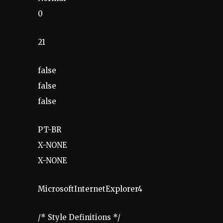
0
21
false
false
false
PT-BR
X-NONE
X-NONE
MicrosoftInternetExplorer4
/* Style Definitions */