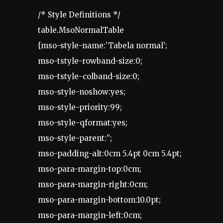
/* Style Definitions */
table.MsoNormalTable
{mso-style-name:’Tabela normal’;
mso-tstyle-rowband-size:0;
mso-tstyle-colband-size:0;
mso-style-noshow:yes;
mso-style-priority:99;
mso-style-qformat:yes;
mso-style-parent:”;
mso-padding-alt:0cm 5.4pt 0cm 5.4pt;
mso-para-margin-top:0cm;
mso-para-margin-right:0cm;
mso-para-margin-bottom:10.0pt;
mso-para-margin-left:0cm;