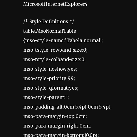
MicrosoftInternetExplorer4
/* Style Definitions */
table.MsoNormalTable
{mso-style-name:’Tabela normal’;
mso-tstyle-rowband-size:0;
mso-tstyle-colband-size:0;
mso-style-noshow:yes;
mso-style-priority:99;
mso-style-qformat:yes;
mso-style-parent:”;
mso-padding-alt:0cm 5.4pt 0cm 5.4pt;
mso-para-margin-top:0cm;
mso-para-margin-right:0cm;
mso-para-margin-bottom:10.0pt;