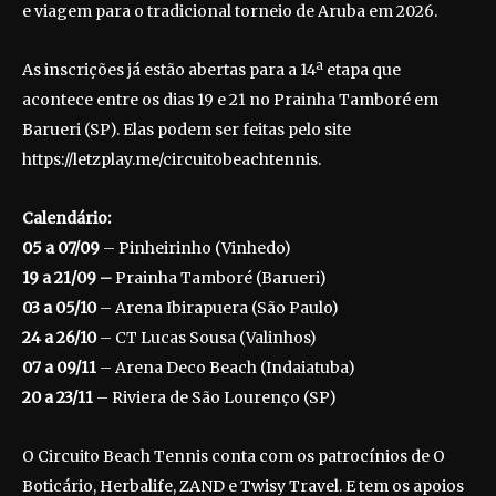
e viagem para o tradicional torneio de Aruba em 2026.
As inscrições já estão abertas para a 14ª etapa que
acontece entre os dias 19 e 21 no Prainha Tamboré em
Barueri (SP). Elas podem ser feitas pelo site
https://letzplay.me/circuitobeachtennis.
Calendário:
05 a 07/09
– Pinheirinho (Vinhedo)
19 a 21/09 –
Prainha Tamboré (Barueri)
03 a 05/10
– Arena Ibirapuera (São Paulo)
24 a 26/10
– CT Lucas Sousa (Valinhos)
07 a 09/11
– Arena Deco Beach (Indaiatuba)
20 a 23/11
– Riviera de São Lourenço (SP)
O Circuito Beach Tennis conta com os patrocínios de O
Boticário, Herbalife, ZAND e Twisy Travel. E tem os apoios