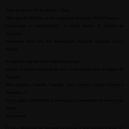
Entre os dias 4 e 30 de outubro, o Paço
Municipal de Valinhos, recebe a exposição itinerante “Brasil Natureza
Conservação e Transformação”. A mostra reunirá 30 imagens de
fotógrafos
renomados, entre eles, Ary Diesendruck, Araquém Alcântara e Luiz
Marigo.
A exposição que tem como objetivo principal
mostrar a riqueza ambiental do país, é um passeio pelas paisagens do
Pantanal,
Mata Atlântica, Cerrado, Caatinga, Zona Costeira, Campos Sulinos e
Amazônia. A
mostra ajuda a sensibilizar as pessoas para a necessidade de conservação
desses
ecossistemas.
O Paço Municipal de Valinhos localiza-se à Rua Antônio Carlos, n°