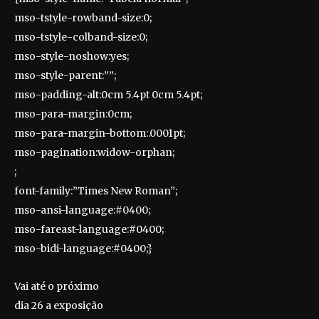
mso-tstyle-rowband-size:0;
mso-tstyle-colband-size:0;
mso-style-noshow:yes;
mso-style-parent:””;
mso-padding-alt:0cm 5.4pt 0cm 5.4pt;
mso-para-margin:0cm;
mso-para-margin-bottom:.0001pt;
mso-pagination:widow-orphan;
;
font-family:”Times New Roman”;
mso-ansi-language:#0400;
mso-fareast-language:#0400;
mso-bidi-language:#0400;}
Vai até o próximo
dia 26 a exposição