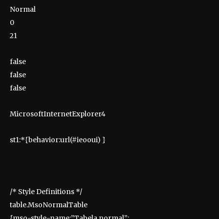
Normal
0
21
false
false
false
MicrosoftInternetExplorer4
st1:*{behavior:url(#ieooui) }
/* Style Definitions */
table.MsoNormalTable
{mso-style-name:”Tabela normal”;