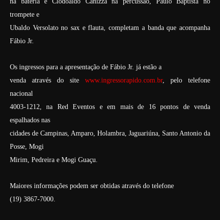
na bateria e Clodoaldo Canizza na percussão, Paulo Baptista no
trompete e
Ubaldo Versolato no sax e flauta, completam a banda que acompanha
Fábio Jr.
Os ingressos para a apresentação de Fábio Jr. já estão a
venda através do site
www.ingressorapido.com.br
, pelo telefone
nacional
4003-1212, na Red Eventos e em mais de 16 pontos de venda
espalhados nas
cidades de Campinas, Amparo, Holambra, Jaguariúna, Santo Antonio da
Posse, Mogi
Mirim, Pedreira e Mogi Guaçu.
Maiores informações podem ser obtidas através do telefone
(19) 3867-7000.