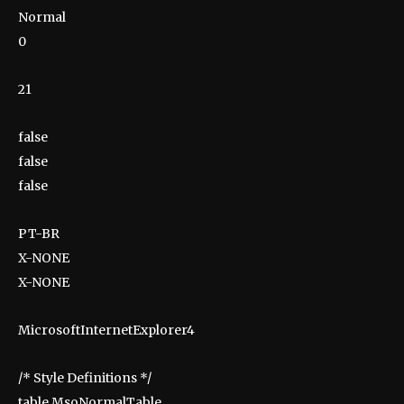
Normal
0
21
false
false
false
PT-BR
X-NONE
X-NONE
MicrosoftInternetExplorer4
/* Style Definitions */
table.MsoNormalTable