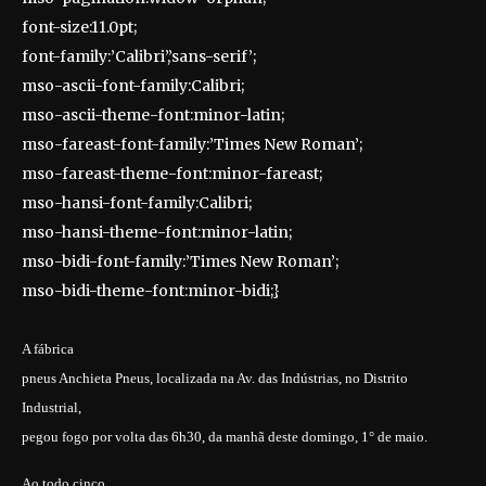
font-size:11.0pt;
font-family:’Calibri’,’sans-serif’;
mso-ascii-font-family:Calibri;
mso-ascii-theme-font:minor-latin;
mso-fareast-font-family:’Times New Roman’;
mso-fareast-theme-font:minor-fareast;
mso-hansi-font-family:Calibri;
mso-hansi-theme-font:minor-latin;
mso-bidi-font-family:’Times New Roman’;
mso-bidi-theme-font:minor-bidi;}
A fábrica
pneus Anchieta Pneus, localizada na Av. das Indústrias, no Distrito
Industrial,
pegou fogo por volta das 6h30, da manhã deste domingo, 1° de maio.
Ao todo cinco