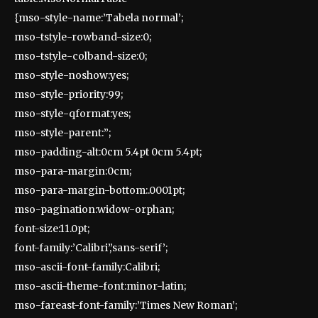
{mso-style-name:’Tabela normal’;
mso-tstyle-rowband-size:0;
mso-tstyle-colband-size:0;
mso-style-noshow:yes;
mso-style-priority:99;
mso-style-qformat:yes;
mso-style-parent:”;
mso-padding-alt:0cm 5.4pt 0cm 5.4pt;
mso-para-margin:0cm;
mso-para-margin-bottom:.0001pt;
mso-pagination:widow-orphan;
font-size:11.0pt;
font-family:’Calibri’,’sans-serif’;
mso-ascii-font-family:Calibri;
mso-ascii-theme-font:minor-latin;
mso-fareast-font-family:’Times New Roman’;