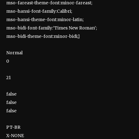
mso-fareast-theme-font:minor-fareast;
mso-hansi-font-family:Calibri;
mso-hansi-theme-font:minor-latin;
mso-bidi-font-family:’Times New Roman’;
mso-bidi-theme-font:minor-bidi;}
Normal
0
21
false
false
false
PT-BR
X-NONE