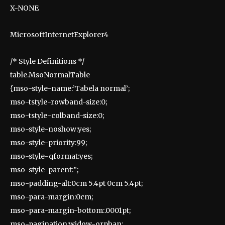
X-NONE
MicrosoftInternetExplorer4
/* Style Definitions */
table.MsoNormalTable
{mso-style-name:’Tabela normal’;
mso-tstyle-rowband-size:0;
mso-tstyle-colband-size:0;
mso-style-noshow:yes;
mso-style-priority:99;
mso-style-qformat:yes;
mso-style-parent:”;
mso-padding-alt:0cm 5.4pt 0cm 5.4pt;
mso-para-margin:0cm;
mso-para-margin-bottom:.0001pt;
mso-pagination:widow-orphan;