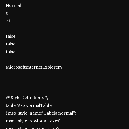
Normal
0
21
false
false
false
MicrosoftInternetExplorer4
/* Style Definitions */
table.MsoNormalTable
{mso-style-name:”Tabela normal”;
mso-tstyle-rowband-size:0;
mso-tstyle-colband-size:0;