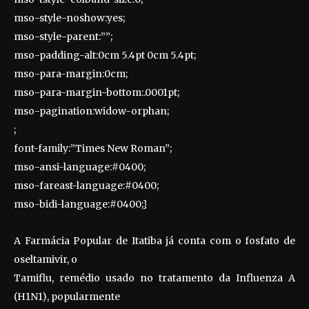
mso-style-noshow:yes;
mso-style-parent:””;
mso-padding-alt:0cm 5.4pt 0cm 5.4pt;
mso-para-margin:0cm;
mso-para-margin-bottom:.0001pt;
mso-pagination:widow-orphan;
;
font-family:”Times New Roman”;
mso-ansi-language:#0400;
mso-fareast-language:#0400;
mso-bidi-language:#0400;}
A Farmácia Popular de Itatiba já conta com o fosfato de
oseltamivir, o
Tamiflu, remédio usado no tratamento da Influenza A
(H1N1), popularmente