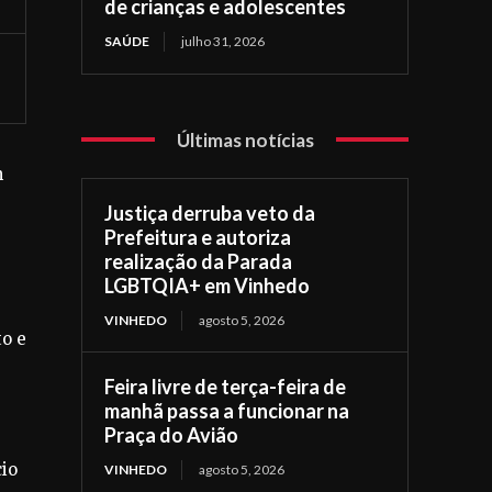
de crianças e adolescentes
SAÚDE
julho 31, 2026
Últimas notícias
m
Justiça derruba veto da
Prefeitura e autoriza
realização da Parada
LGBTQIA+ em Vinhedo
VINHEDO
agosto 5, 2026
to e
Feira livre de terça-feira de
manhã passa a funcionar na
Praça do Avião
cio
VINHEDO
agosto 5, 2026