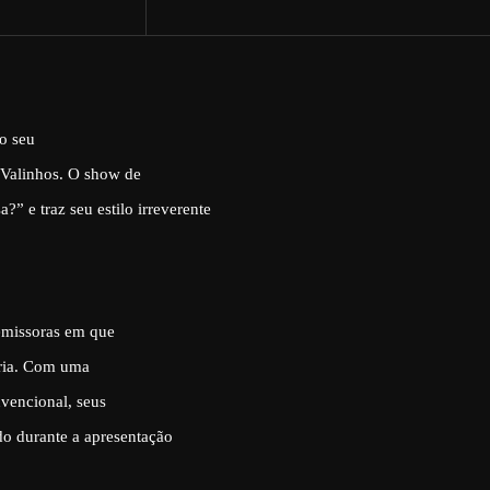
o seu
 Valinhos. O show de
sa?
”
e traz seu estilo irreverente
 emissoras em que
tória. Com uma
nvencional, seus
do durante a apresentação