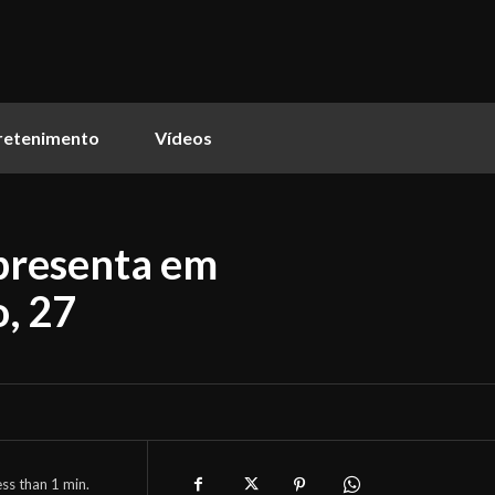
retenimento
Vídeos
apresenta em
, 27
ess than 1
min.