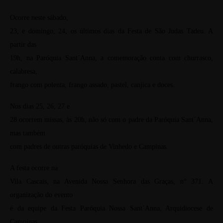
Ocorre neste sábado,
23, e domingo, 24, os últimos dias da Festa de São Judas Tadeu. A
partir das
19h, na Paróquia Sant´Anna, a comemoração conta com churrasco,
calabresa,
frango com polenta, frango assado, pastel, canjica e doces.
Nos dias 25, 26, 27 e
28 ocorrem missas, às 20h, não só com o padre da Paróquia Sant´Anna,
mas também
com padres de outras paróquias de Vinhedo e Campinas.
A festa ocorre na
Vila Cascais, na Avenida Nossa Senhora das Graças, n° 371. A
organização do evento
é da equipe da Festa Paróquia Nossa Sant´Anna, Arquidiocese de
Campinas.