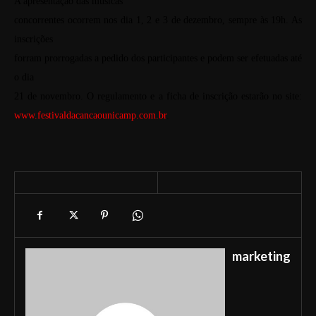
A apresentação das músicas
concorrentes ocorrem nos dia 1, 2 e 3 de dezembro, sempre às 19h. As
inscrições
forram prorrogadas a pedido dos participantes e podem ser efetuadas até
o dia
21 de novembro. O regulamento e a ficha de inscrição estarão no site:
www.festivaldacancaounicamp.com.br
.
marketing