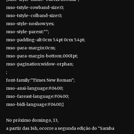
mso-tstyle-rowband-size:0;
mso-tstyle-colband-size:0;
mso-style-noshow:yes;
mso-style-parent:””;
mso-padding-alt:0cm 5.4pt 0cm 5.4pt;
mso-para-margin:0cm;
mso-para-margin-bottom:.0001pt;
mso-pagination:widow-orphan;
;
font-family:”Times New Roman”;
mso-ansi-language:#0400;
mso-fareast-language:#0400;
mso-bidi-language:#0400;}
No próximo domingo, 13,
a partir das 14h, ocorre a segunda edição do “Samba