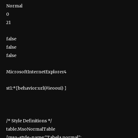
Normal
0
21
false
false
false
MicrosoftInternetExplorer4
st1:*{behavior:url(#ieooui) }
/* Style Definitions */
table.MsoNormalTable
{mso-style-name:”Tabela normal”;