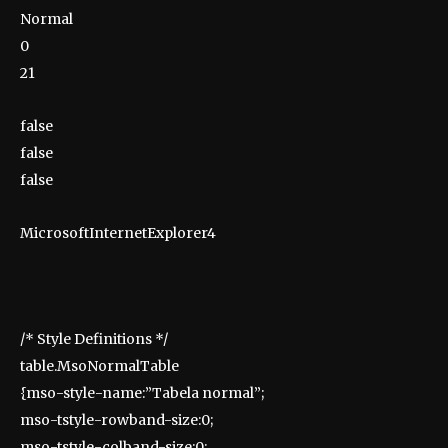
Normal
0
21
false
false
false
MicrosoftInternetExplorer4
/* Style Definitions */
table.MsoNormalTable
{mso-style-name:”Tabela normal”;
mso-tstyle-rowband-size:0;
mso-tstyle-colband-size:0;