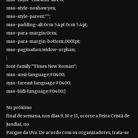
mso-style-noshow:yes;
mso-style-parent:””;
mso-padding-alt:0cm 5.4pt 0cm 5.4pt;
mso-para-margin:0cm;
mso-para-margin-bottom:.0001pt;
mso-pagination:widow-orphan;
;
font-family:”Times New Roman”;
mso-ansi-language:#0400;
mso-fareast-language:#0400;
mso-bidi-language:#0400;}
No próximo
final de semana, nos dias 9, 10 e 11, ocorre a Feira Cristã de
Jundiaí, no
Parque da Uva. De acordo com os organizadores, trata-se