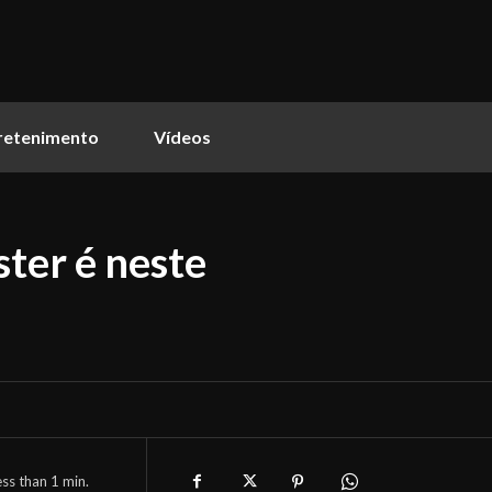
retenimento
Vídeos
ter é neste
ess than 1
min.