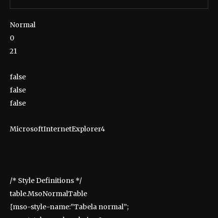
Normal
0
21
false
false
false
MicrosoftInternetExplorer4
/* Style Definitions */
table.MsoNormalTable
{mso-style-name:”Tabela normal”;