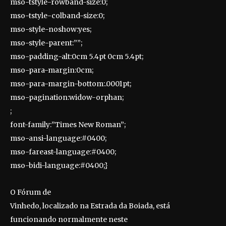
mso-tstyle-rowband-size:0;
mso-tstyle-colband-size:0;
mso-style-noshow:yes;
mso-style-parent:””;
mso-padding-alt:0cm 5.4pt 0cm 5.4pt;
mso-para-margin:0cm;
mso-para-margin-bottom:.0001pt;
mso-pagination:widow-orphan;
;
font-family:”Times New Roman”;
mso-ansi-language:#0400;
mso-fareast-language:#0400;
mso-bidi-language:#0400;}
O Fórum de
Vinhedo, localizado na Estrada da Boiada, está
funcionando normalmente neste