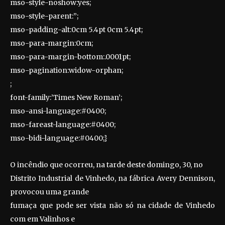
mso-style-noshow:yes;
mso-style-parent:”;
mso-padding-alt:0cm 5.4pt 0cm 5.4pt;
mso-para-margin:0cm;
mso-para-margin-bottom:.0001pt;
mso-pagination:widow-orphan;
;
font-family:’Times New Roman’;
mso-ansi-language:#0400;
mso-fareast-language:#0400;
mso-bidi-language:#0400;}
O incêndio que ocorreu, na tarde deste domingo, 30, no
Distrito Industrial de Vinhedo, na fábrica Avery Dennison,
provocou uma grande
fumaça que pode ser vista não só na cidade de Vinhedo
com em Valinhos e