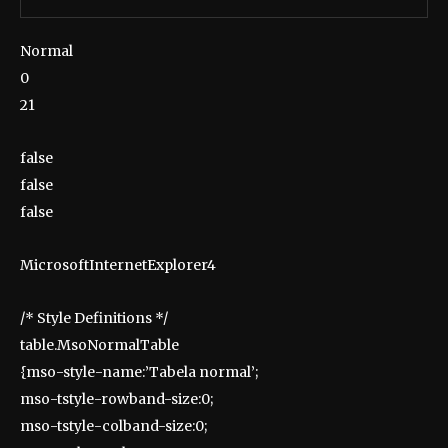
Normal
0
21
false
false
false
MicrosoftInternetExplorer4
/* Style Definitions */
table.MsoNormalTable
{mso-style-name:’Tabela normal’;
mso-tstyle-rowband-size:0;
mso-tstyle-colband-size:0;