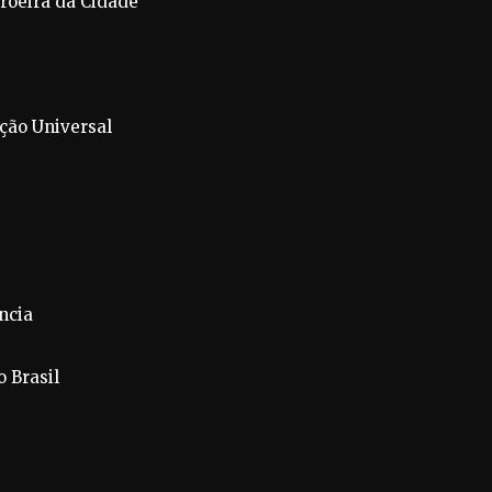
droeira da Cidade”
ação Universal
ncia
o Brasil