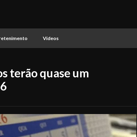
retenimento
Vídeos
os terão quase um
16