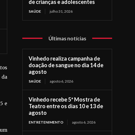
de crianças e adolescentes
SAÚDE
julho 31, 2026
Últimas notícias
Vinhedo realiza campanha de
doação de sangue no dia 14 de
ntos
agosto
 da
SAÚDE
agosto 6, 2026
Vinhedo recebe 5ª Mostra de
5 e
Teatro entre os dias 10 e 13 de
agosto
ENTRETENIMENTO
agosto 6, 2026
 um