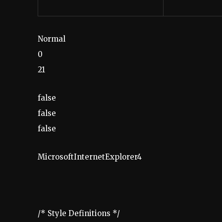
Normal
0
21
false
false
false
MicrosoftInternetExplorer4
/* Style Definitions */