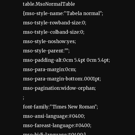
table.MsoNormalTable
{mso-style-name:”Tabela normal”;
mso-tstyle-rowband-size:0;
mso-tstyle-colband-size:0;
mso-style-noshow:yes;
mso-style-parent:””;
mso-padding-alt:0cm 5.4pt 0cm 5.4pt;
mso-para-margin:0cm;
mso-para-margin-bottom:.0001pt;
mso-pagination:widow-orphan;
;
font-family:”Times New Roman”;
mso-ansi-language:#0400;
mso-fareast-language:#0400;
mso-bidi-language:#0400;}