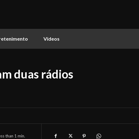
retenimento
Vídeos
am duas rádios
ess than 1
min.