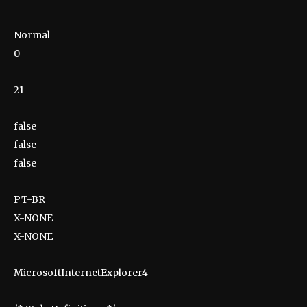
Normal
0
21
false
false
false
PT-BR
X-NONE
X-NONE
MicrosoftInternetExplorer4