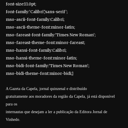
font-size:11.0pt;
font-family:’Calibri’,’sans-serif’;
mso-ascii-font-family:Calibri;
mso-ascii-theme-font:minor-latin;
mso-fareast-font-family:’Times New Roman’;
mso-fareast-theme-font:minor-fareast;
mso-hansi-font-family:Calibri;
mso-hansi-theme-font:minor-latin;
mso-bidi-font-family:’Times New Roman’;
mso-bidi-theme-font:minor-bidi;}
A Gazeta da Capela, jornal quinzenal e distribuído
gratuitamente aos moradores da região da Capela, já está disponível
para os
internautas que desejam a ler a publicação da Editora Jornal de
Vinhedo.