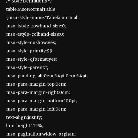
/* Style Definitions */
table.MsoNormalTable
{mso-style-name:’Tabela normal’;
mso-tstyle-rowband-size:0;
mso-tstyle-colband-size:0;
mso-style-noshow:yes;
mso-style-priority:99;
mso-style-qformat:yes;
mso-style-parent:”;
mso-padding-alt:0cm 5.4pt 0cm 5.4pt;
mso-para-margin-top:0cm;
mso-para-margin-right:0cm;
mso-para-margin-bottom:10.0pt;
mso-para-margin-left:0cm;
text-align:justify;
line-height:115%;
mso-pagination:widow-orphan;