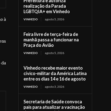
Prefeitura e autoriza
realização da Parada
LGBTQIA+ em Vinhedo
ão à
VINHEDO
agosto 5, 2026
Feira livre de terça-feira de
manhã passa a funcionar na
vens
Praça do Avião
VINHEDO
agosto 5, 2026
o da
Vinhedo recebe maior evento
cívico-militar da América Latina
entre os dias 14 e 16 de agosto
VINHEDO
agosto 3, 2026
Secretaria de Saúde convoca
pais para atualizar a vacinação