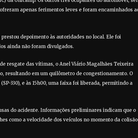
(HC) da Unicamp. Os outros três ocupantes do automóvel, se
sofreram apenas ferimentos leves e foram encaminhados a
 prestou depoimento às autoridades no local. Ele foi
dos ainda não foram divulgados.
de resgate das vítimas, o Anel Viário Magalhães Teixeira
ro, resultando em um quilômetro de congestionamento. O
SP-330), e às 15h00, uma faixa foi liberada, permitindo a
ausas do acidente. Informações preliminares indicam que o
lhes como a velocidade dos veículos no momento da colisão