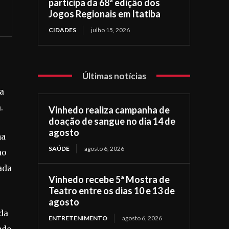
participa da 68ª edição dos
Jogos Regionais em Itatiba
CIDADES
julho 15, 2026
Últimas notícias
a
.
Vinhedo realiza campanha de
doação de sangue no dia 14 de
agosto
na
SAÚDE
agosto 6, 2026
ao
ada
Vinhedo recebe 5ª Mostra de
Teatro entre os dias 10 e 13 de
agosto
ada
ENTRETENIMENTO
agosto 6, 2026