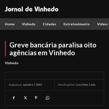
Jornal de Vinhedo
Home
Vinhedo
Cidades
Entretenimento
Vídeos
Greve bancária paralisa oito
agências em Vinhedo
Vinhedo
outubro 7, 2010
Reading time:
Less than 1
min.
Published: