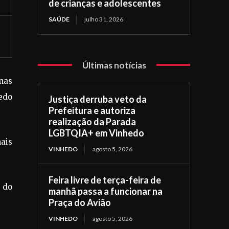
de crianças e adolescentes
SAÚDE
julho 31, 2026
Últimas notícias
nas
hedo
Justiça derruba veto da
Prefeitura e autoriza
realização da Parada
LGBTQIA+ em Vinhedo
mais
VINHEDO
agosto 5, 2026
Feira livre de terça-feira de
 do
manhã passa a funcionar na
Praça do Avião
VINHEDO
agosto 5, 2026