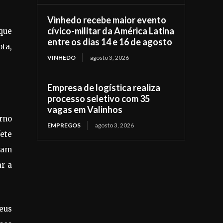
Vinhedo recebe maior evento
cívico-militar da América Latina
 que
entre os dias 14 e 16 de agosto
ota,
VINHEDO
agosto 3, 2026
Empresa de logística realiza
processo seletivo com 35
vagas em Valinhos
rno
EMPREGOS
agosto 3, 2026
ete
sam
ar a
seus