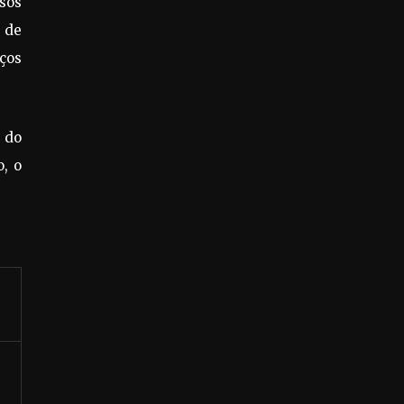
sos
 de
ços
 do
o, o