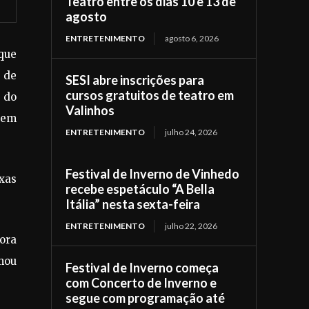
Teatro entre os dias 10 e 13 de
agosto
ENTRETENIMENTO
agosto 6, 2026
 que
 de
SESI abre inscrições para
cursos gratuitos de teatro em
 do
Valinhos
 em
ENTRETENIMENTO
julho 24, 2026
Festival de Inverno de Vinhedo
xas
recebe espetáculo “A Bella
Itália” nesta sexta-feira
ENTRETENIMENTO
julho 22, 2026
ora
mou
Festival de Inverno começa
com Concerto de Inverno e
segue com programação até