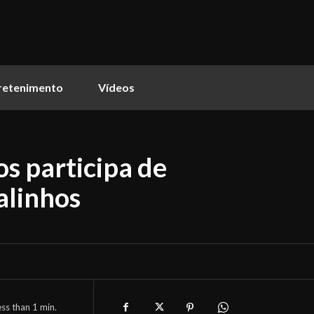
retenimento
Vídeos
s participa de
alinhos
ess than 1
min.