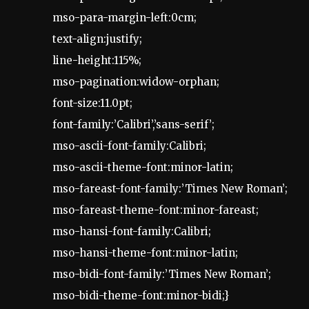
mso-para-margin-left:0cm;
text-align:justify;
line-height:115%;
mso-pagination:widow-orphan;
font-size:11.0pt;
font-family:’Calibri’,’sans-serif’;
mso-ascii-font-family:Calibri;
mso-ascii-theme-font:minor-latin;
mso-fareast-font-family:’Times New Roman’;
mso-fareast-theme-font:minor-fareast;
mso-hansi-font-family:Calibri;
mso-hansi-theme-font:minor-latin;
mso-bidi-font-family:’Times New Roman’;
mso-bidi-theme-font:minor-bidi;}