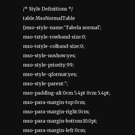
/* Style Definitions */
table.MsoNormalTable
{mso-style-name:’Tabela normal’;
mso-tstyle-rowband-size:0;
mso-tstyle-colband-size:0;
mso-style-noshow:yes;
mso-style-priority:99;
mso-style-qformat:yes;
mso-style-parent:”;
mso-padding-alt:0cm 5.4pt 0cm 5.4pt;
mso-para-margin-top:0cm;
mso-para-margin-right:0cm;
mso-para-margin-bottom:10.0pt;
mso-para-margin-left:0cm;