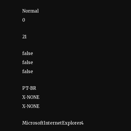
Normal
0
21
false
false
false
PT-BR
X-NONE
X-NONE
MicrosoftInternetExplorer4