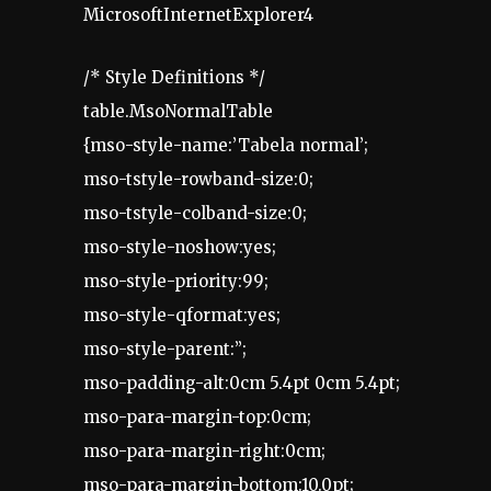
MicrosoftInternetExplorer4
/* Style Definitions */
table.MsoNormalTable
{mso-style-name:’Tabela normal’;
mso-tstyle-rowband-size:0;
mso-tstyle-colband-size:0;
mso-style-noshow:yes;
mso-style-priority:99;
mso-style-qformat:yes;
mso-style-parent:”;
mso-padding-alt:0cm 5.4pt 0cm 5.4pt;
mso-para-margin-top:0cm;
mso-para-margin-right:0cm;
mso-para-margin-bottom:10.0pt;