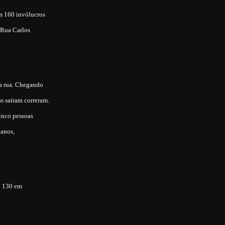
am 160 invólucros
 Rua Carlos
a rua. Chegando
s saíram correram.
inco pessoas
 anos,
$ 130 em