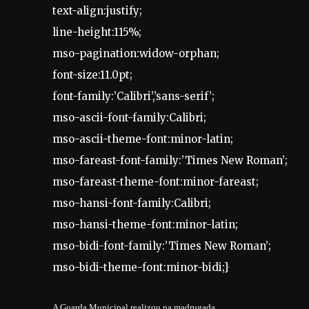
text-align:justify;
line-height:115%;
mso-pagination:widow-orphan;
font-size:11.0pt;
font-family:’Calibri’,’sans-serif’;
mso-ascii-font-family:Calibri;
mso-ascii-theme-font:minor-latin;
mso-fareast-font-family:’Times New Roman’;
mso-fareast-theme-font:minor-fareast;
mso-hansi-font-family:Calibri;
mso-hansi-theme-font:minor-latin;
mso-bidi-font-family:’Times New Roman’;
mso-bidi-theme-font:minor-bidi;}
A Guarda Municipal realizou na madrugada