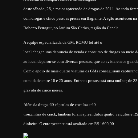
deste sábado, 26, a maior apreensão de drogas de 2011. Ao todo for
com drogas e cinco pessoas presas em flagrante. A ação aconteceu na
Roberto Ferragut, no Jardim São Carlos, região da Capela.
A equipe especializada da GM, ROMU foi até o
local chegar uma denuncia de venda e consumo de drogas no meio d
ao local deparou-se com diversas pessoas, que ao avistarem os guarda
Com o apoio de mais quatro viaturas os GMs conseguiram capturar c
com idade entre 18 e 25 anos. Entre os presos está uma mulher, de 22
grávida de cinco meses.
Além da droga, 60 cápsulas de cocaína e 60
trouxinhas de crack, também foram apreendidos quatro veículos e R
dinheiro. O entorpecente está avaliado em R$ 1600,00.