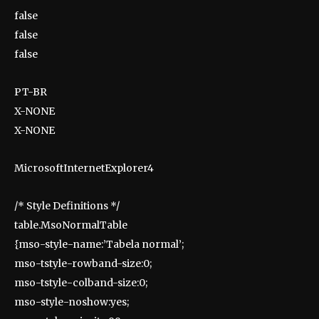
false
false
false
PT-BR
X-NONE
X-NONE
MicrosoftInternetExplorer4
/* Style Definitions */
table.MsoNormalTable
{mso-style-name:’Tabela normal’;
mso-tstyle-rowband-size:0;
mso-tstyle-colband-size:0;
mso-style-noshow:yes;