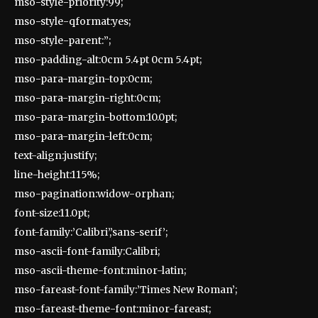
mso-style-priority:99;
mso-style-qformat:yes;
mso-style-parent:”;
mso-padding-alt:0cm 5.4pt 0cm 5.4pt;
mso-para-margin-top:0cm;
mso-para-margin-right:0cm;
mso-para-margin-bottom:10.0pt;
mso-para-margin-left:0cm;
text-align:justify;
line-height:115%;
mso-pagination:widow-orphan;
font-size:11.0pt;
font-family:’Calibri’,’sans-serif’;
mso-ascii-font-family:Calibri;
mso-ascii-theme-font:minor-latin;
mso-fareast-font-family:’Times New Roman’;
mso-fareast-theme-font:minor-fareast;