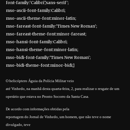
font-family:’Calibri’,’sans-serif’;
mso-ascii-font-family:Calibri;
mso-ascii-theme-font:minor-latin;
mso-fareast-font-family:’Times New Roman’;
mso-fareast-theme-font:minor-fareast;
mso-hansi-font-family:Calibri;
mso-hansi-theme-font:minor-latin;
mso-bidi-font-family:’Times New Roman’;
mso-bidi-theme-font:minor-bidi;}
O helicóptero Águia da Polícia Militar veio
até Vinhedo, na manhã desta quarta-feira, 2, para realizar o resgate de um
operário que estava no Pronto Socorro da Santa Casa.
De acordo com informações obtidas pela
reportagem do Jornal de Vinhedo, um homem, que não teve o nome
divulgado, teve