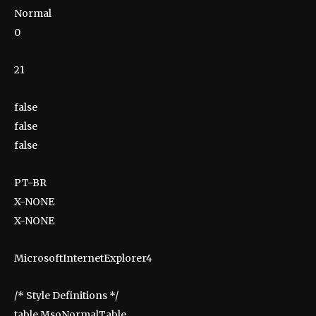
Normal
0
21
false
false
false
PT-BR
X-NONE
X-NONE
MicrosoftInternetExplorer4
/* Style Definitions */
table.MsoNormalTable