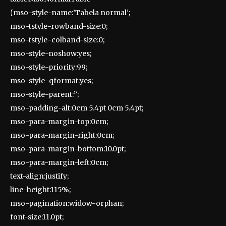
{mso-style-name:’Tabela normal’;
mso-tstyle-rowband-size:0;
mso-tstyle-colband-size:0;
mso-style-noshow:yes;
mso-style-priority:99;
mso-style-qformat:yes;
mso-style-parent:”;
mso-padding-alt:0cm 5.4pt 0cm 5.4pt;
mso-para-margin-top:0cm;
mso-para-margin-right:0cm;
mso-para-margin-bottom:10.0pt;
mso-para-margin-left:0cm;
text-align:justify;
line-height:115%;
mso-pagination:widow-orphan;
font-size:11.0pt;