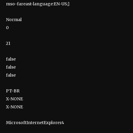
mso-fareast-language:EN-US;}
Normal
0
21
false
false
false
PT-BR
X-NONE
X-NONE
MicrosoftInternetExplorer4