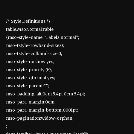
/* Style Definitions */
table.MsoNormalTable
{mso-style-name:”Tabela normal”;
mso-tstyle-rowband-size:0;
mso-tstyle-colband-size:0;
mso-style-noshow:yes;
mso-style-priority:99;
mso-style-qformat:yes;
mso-style-parent:””;
mso-padding-alt:0cm 5.4pt 0cm 5.4pt;
mso-para-margin:0cm;
mso-para-margin-bottom:.0001pt;
mso-pagination:widow-orphan;
;