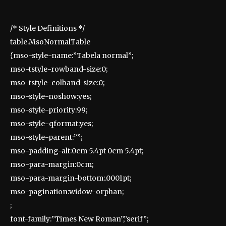
/* Style Definitions */
table.MsoNormalTable
{mso-style-name:”Tabela normal”;
mso-tstyle-rowband-size:0;
mso-tstyle-colband-size:0;
mso-style-noshow:yes;
mso-style-priority:99;
mso-style-qformat:yes;
mso-style-parent:””;
mso-padding-alt:0cm 5.4pt 0cm 5.4pt;
mso-para-margin:0cm;
mso-para-margin-bottom:.0001pt;
mso-pagination:widow-orphan;
;
font-family:”Times New Roman”,”serif”;