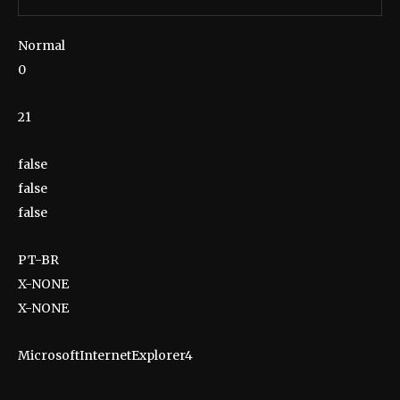
Normal
0
21
false
false
false
PT-BR
X-NONE
X-NONE
MicrosoftInternetExplorer4