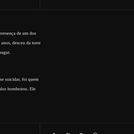
 presença de um dos
 anos, desceu da torre
ragut.
e suicidar, foi quem
 dos bombeiros. Ele