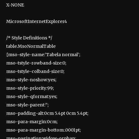
X-NONE
MicrosoftInternetExplorer4
/* Style Definitions */
table.MsoNormalTable
{mso-style-name:’Tabela normal’;
mso-tstyle-rowband-size:0;
mso-tstyle-colband-size:0;
mso-style-noshow:yes;
mso-style-priority:99;
mso-style-qformat:yes;
mso-style-parent:”;
mso-padding-alt:0cm 5.4pt 0cm 5.4pt;
mso-para-margin:0cm;
mso-para-margin-bottom:.0001pt;
mso-pagination:widow-orphan;