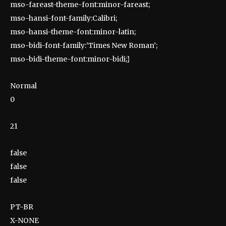
mso-fareast-theme-font:minor-fareast;
mso-hansi-font-family:Calibri;
mso-hansi-theme-font:minor-latin;
mso-bidi-font-family:’Times New Roman’;
mso-bidi-theme-font:minor-bidi;}
Normal
0
21
false
false
false
PT-BR
X-NONE