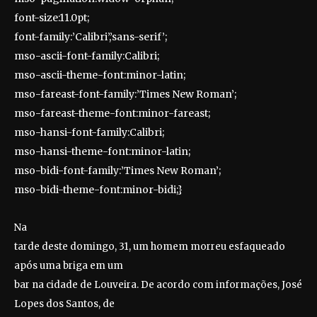
font-size:11.0pt;
font-family:’Calibri’,’sans-serif’;
mso-ascii-font-family:Calibri;
mso-ascii-theme-font:minor-latin;
mso-fareast-font-family:’Times New Roman’;
mso-fareast-theme-font:minor-fareast;
mso-hansi-font-family:Calibri;
mso-hansi-theme-font:minor-latin;
mso-bidi-font-family:’Times New Roman’;
mso-bidi-theme-font:minor-bidi;}
Na
tarde deste domingo, 31, um homem morreu esfaqueado
após uma briga em um
bar na cidade de Louveira. De acordo com informações, José
Lopes dos Santos, de