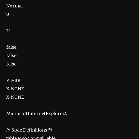
Normal
0
21
false
false
false
PT-BR
X-NONE
X-NONE
MicrosoftInternetExplorer4
/* Style Definitions */
table.MsoNormalTable