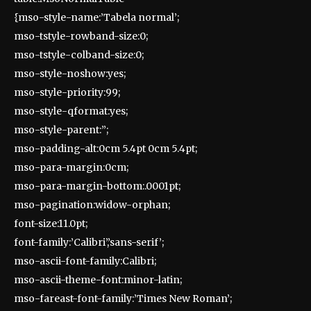
{mso-style-name:’Tabela normal’;
mso-tstyle-rowband-size:0;
mso-tstyle-colband-size:0;
mso-style-noshow:yes;
mso-style-priority:99;
mso-style-qformat:yes;
mso-style-parent:”;
mso-padding-alt:0cm 5.4pt 0cm 5.4pt;
mso-para-margin:0cm;
mso-para-margin-bottom:.0001pt;
mso-pagination:widow-orphan;
font-size:11.0pt;
font-family:’Calibri’,’sans-serif’;
mso-ascii-font-family:Calibri;
mso-ascii-theme-font:minor-latin;
mso-fareast-font-family:’Times New Roman’;