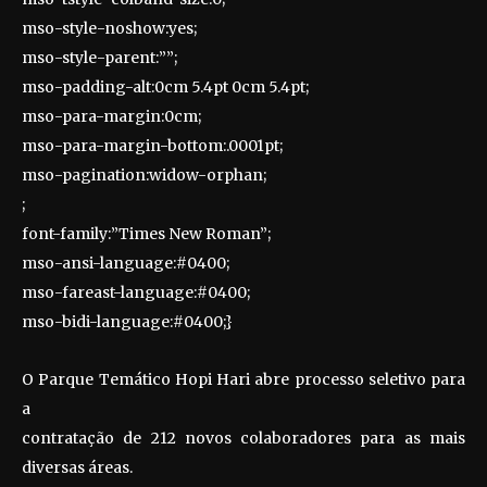
mso-style-noshow:yes;
mso-style-parent:””;
mso-padding-alt:0cm 5.4pt 0cm 5.4pt;
mso-para-margin:0cm;
mso-para-margin-bottom:.0001pt;
mso-pagination:widow-orphan;
;
font-family:”Times New Roman”;
mso-ansi-language:#0400;
mso-fareast-language:#0400;
mso-bidi-language:#0400;}
O Parque Temático Hopi Hari abre processo seletivo para
a
contratação de 212 novos colaboradores para as mais
diversas áreas.