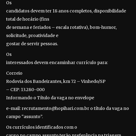
Os
candidatos devem ter 18 anos completos, disponibilidade
total de horário (fins
de semana e feriados – escala rotativa), bom-humor,
solicitude, proatividade e
gostar de servir pessoas.
Os
interessados devem encaminhar currículo para:
Correio
Rodovia dos Bandeirantes, km 72 – Vinhedo/SP
– CEP: 13.280-000
Informando o Título da vaga no envelope
e-mail:
recrutamento@hopihari.com.br o título da vaga no
campo “assunto”.
Os currículos identificados com o
cargo no campo assunto terão preferência na triagem.