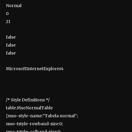
Normal
0
21
false
false
false
MicrosoftInternetExplorer4
/* Style Definitions */
table.MsoNormalTable
{mso-style-name:”Tabela normal”;
mso-tstyle-rowband-size:0;
mso-tstyle-colband-size:0;