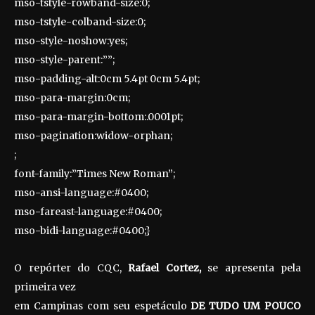
mso-tstyle-rowband-size:0;
mso-tstyle-colband-size:0;
mso-style-noshow:yes;
mso-style-parent:””;
mso-padding-alt:0cm 5.4pt 0cm 5.4pt;
mso-para-margin:0cm;
mso-para-margin-bottom:.0001pt;
mso-pagination:widow-orphan;
;
font-family:”Times New Roman”;
mso-ansi-language:#0400;
mso-fareast-language:#0400;
mso-bidi-language:#0400;}
O repórter do CQC,
Rafael Cortez,
se apresenta pela
primeira vez
em Campinas com seu espetáculo
DE TUDO UM POUCO