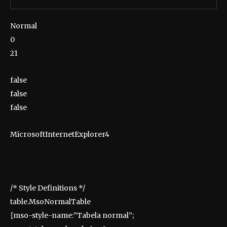
Normal
0
21
false
false
false
MicrosoftInternetExplorer4
/* Style Definitions */
table.MsoNormalTable
{mso-style-name:”Tabela normal”;