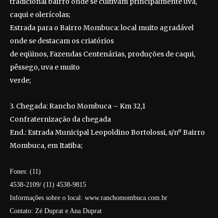
tradicional bairro onde se cultivam principalmente uva,
caqui e olerícolas;
Estrada para o Bairro Mombuca: local muito agradável
onde se destacam os criatórios
de eqüinos, Fazendas Centenárias, produções de caqui,
pêssego, uva e muito
verde;
3. Chegada: Rancho Mombuca – Km 32,1
Confraternização da chegada
End.: Estrada Municipal Leopoldino Bortolossi, s/nº Bairro
Mombuca, em Itatiba;
Fones: (11)
4538-2109/ (11) 4538-9815
Informações sobre o local: www.ranchomombuca.com.br
Contato: Zé Duprat e Ana Duprat