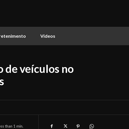
retenimento
Vídeos
o de veículos no
s
ess than 1
min.