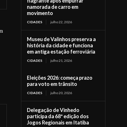
flagrante após empurrar
namorada de carro em
movimento
CIDADES
julho 22, 2026
am
Museu de Valinhos preserva a
história da cidade e funciona
em antiga estação ferroviária
CIDADES
julho 21, 2026
Eleições 2026: começa prazo
para voto em trânsito
CIDADES
julho 20, 2026
Delegação de Vinhedo
participa da 68ª edição dos
Jogos Regionais em Itatiba