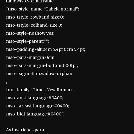
table.MsoNormalTable
{mso-style-name:”Tabela normal”;
mso-tstyle-rowband-size:0;
mso-tstyle-colband-size:0;
mso-style-noshow:yes;
mso-style-parent:””;
mso-padding-alt:0cm 5.4pt 0cm 5.4pt;
mso-para-margin:0cm;
mso-para-margin-bottom:.0001pt;
mso-pagination:widow-orphan;
;
font-family:”Times New Roman”;
mso-ansi-language:#0400;
mso-fareast-language:#0400;
mso-bidi-language:#0400;}
As inscrições para