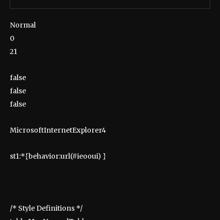
Normal
0
21
false
false
false
MicrosoftInternetExplorer4
st1:*{behavior:url(#ieooui) }
/* Style Definitions */